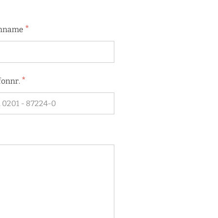
*
hname
*
fonnr.