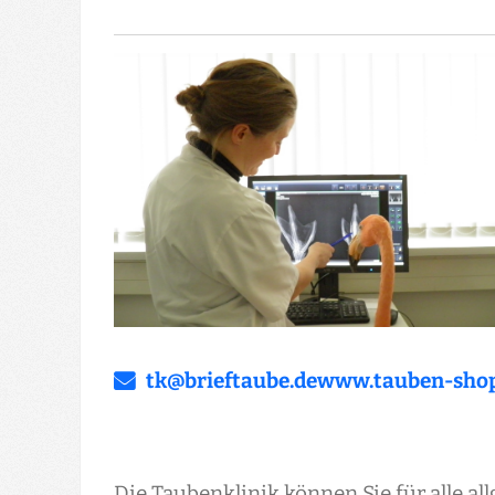
tk@­brieftaube.de
www.tauben-shop
Die Taubenklinik können Sie für alle 