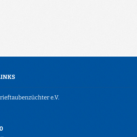
LINKS
ieftaubenzüchter e.V.
-0